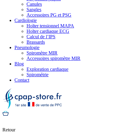
Canules
Sangles
Accessoires PG et PSG
Cardiologie
Holter tensionnel MAPA
Holter cardiaque ECG
Calcul de l’IPS
Brassards
Pneumologie
Spiromètre MIR
Accessoires spiromètre MIR
Blog
Exploration cardiaque
Spirométrie
Contact
Retour