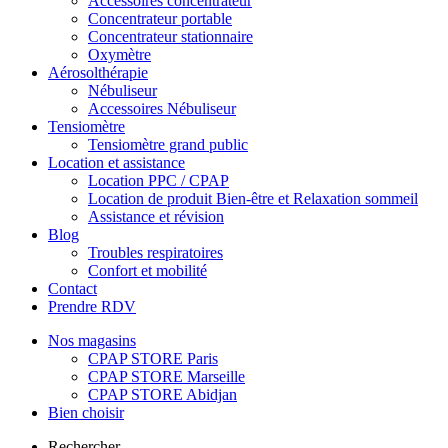
Accessoires concentrateur
Concentrateur portable
Concentrateur stationnaire
Oxymètre
Aérosolthérapie
Nébuliseur
Accessoires Nébuliseur
Tensiomètre
Tensiomètre grand public
Location et assistance
Location PPC / CPAP
Location de produit Bien-être et Relaxation sommeil
Assistance et révision
Blog
Troubles respiratoires
Confort et mobilité
Contact
Prendre RDV
Nos magasins
CPAP STORE Paris
CPAP STORE Marseille
CPAP STORE Abidjan
Bien choisir
Rechercher