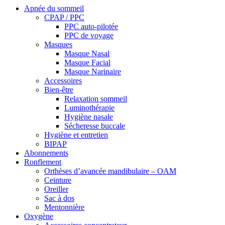
Apnée du sommeil
CPAP / PPC
PPC auto-pilotée
PPC de voyage
Masques
Masque Nasal
Masque Facial
Masque Narinaire
Accessoires
Bien-être
Relaxation sommeil
Luminothérapie
Hygiène nasale
Sécheresse buccale
Hygiène et entretien
BIPAP
Abonnements
Ronflement
Orthèses d’avancée mandibulaire – OAM
Ceinture
Oreiller
Sac à dos
Mentonnière
Oxygène