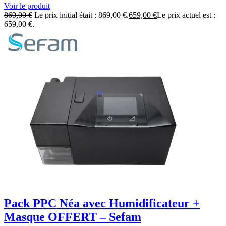
Voir le produit
869,00
€
Le prix initial était : 869,00 €.
659,00
€
Le prix actuel est :
659,00 €.
Pack PPC Néa avec Humidificateur +
Masque OFFERT – Sefam