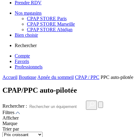
Prendre RDV
Nos magasins
CPAP STORE Paris
CPAP STORE Marseille
CPAP STORE Abidjan
Bien choisir
Rechercher
Compte
Favoris
Professionnels
Accueil
Boutique
Apnée du sommeil
CPAP / PPC
PPC auto-pilotée
CPAP/PPC auto-pilotée
Rechercher :
Filtres
Afficher
Marque
Trier par