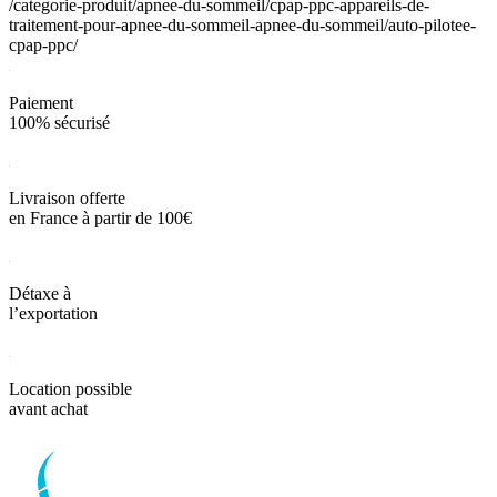
/categorie-produit/apnee-du-sommeil/cpap-ppc-appareils-de-
traitement-pour-apnee-du-sommeil-apnee-du-sommeil/auto-pilotee-
cpap-ppc/
Paiement
100% sécurisé
Livraison offerte
en France à partir de 100€
Détaxe à
l’exportation
Location possible
avant achat