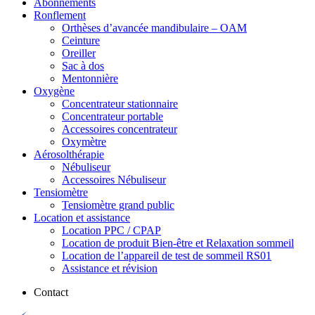
Abonnements
Ronflement
Orthèses d’avancée mandibulaire – OAM
Ceinture
Oreiller
Sac à dos
Mentonnière
Oxygène
Concentrateur stationnaire
Concentrateur portable
Accessoires concentrateur
Oxymètre
Aérosolthérapie
Nébuliseur
Accessoires Nébuliseur
Tensiomètre
Tensiomètre grand public
Location et assistance
Location PPC / CPAP
Location de produit Bien-être et Relaxation sommeil
Location de l’appareil de test de sommeil RS01
Assistance et révision
Contact