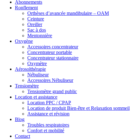
Abonnements
Ronflement
Orthèses d’avancée mandibulaire – OAM
Ceinture
Oreiller
Sac à dos
Mentonnière
Oxygène
Accessoires concentrateur
Concentrateur portable
Concentrateur stationnaire
Oxymètre
Aérosolthérapie
Nébuliseur
Accessoires Nébuliseur
Tensiomètre
Tensiomètre grand public
Location et assistance
Location PPC / CPAP
Location de produit Bien-être et Relaxation sommeil
Assistance et révision
Blog
Troubles respiratoires
Confort et mobilité
Contact