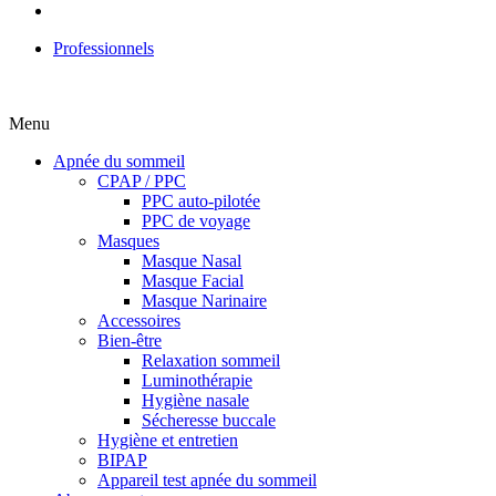
Professionnels
Menu
Apnée du sommeil
CPAP / PPC
PPC auto-pilotée
PPC de voyage
Masques
Masque Nasal
Masque Facial
Masque Narinaire
Accessoires
Bien-être
Relaxation sommeil
Luminothérapie
Hygiène nasale
Sécheresse buccale
Hygiène et entretien
BIPAP
Appareil test apnée du sommeil