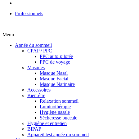
Professionnels
Menu
Apnée du sommeil
CPAP / PPC
PPC auto-pilotée
PPC de voyage
Masques
Masque Nasal
Masque Facial
Masque Narinaire
Accessoires
Bien-être
Relaxation sommeil
Luminothérapie
Hygiène nasale
Sécheresse buccale
Hygiène et entretien
BIPAP
Appareil test apnée du sommeil