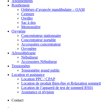
Abonnements
Ronflement
Orthèses d’avancée mandibulaire – OAM
Ceinture
Oreiller
Sac à dos
Mentonnière
Oxygène
Concentrateur stationnaire
Concentrateur portable
Accessoires concentrateur
Oxymètre
Aérosolthérapie
Nébuliseur
Accessoires Nébuliseur
Tensiomètre
Tensiomètre grand public
Location et assistance
Location PPC / CPAP
Location de produit Bien-être et Relaxation sommeil
Location de l’appareil de test de sommeil RS01
Assistance et révision
Contact