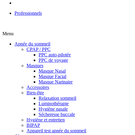
Professionnels
Menu
Apnée du sommeil
CPAP / PPC
PPC auto-pilotée
PPC de voyage
Masques
Masque Nasal
Masque Facial
Masque Narinaire
Accessoires
Bien-être
Relaxation sommeil
Luminothérapie
Hygiène nasale
Sécheresse buccale
Hygiène et entretien
BIPAP
Appareil test apnée du sommeil