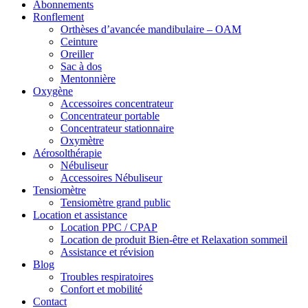
Abonnements
Ronflement
Orthèses d’avancée mandibulaire – OAM
Ceinture
Oreiller
Sac à dos
Mentonnière
Oxygène
Accessoires concentrateur
Concentrateur portable
Concentrateur stationnaire
Oxymètre
Aérosolthérapie
Nébuliseur
Accessoires Nébuliseur
Tensiomètre
Tensiomètre grand public
Location et assistance
Location PPC / CPAP
Location de produit Bien-être et Relaxation sommeil
Assistance et révision
Blog
Troubles respiratoires
Confort et mobilité
Contact