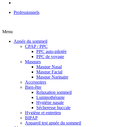
Professionnels
Menu
Apnée du sommeil
CPAP / PPC
PPC auto-pilotée
PPC de voyage
Masques
Masque Nasal
Masque Facial
Masque Narinaire
Accessoires
Bien-être
Relaxation sommeil
Luminothérapie
Hygiène nasale
Sécheresse buccale
Hygiène et entretien
BIPAP
Appareil test apnée du sommeil