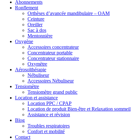
Abonnements
Ronflement
Orthèses d’avancée mandibulaire – OAM
Ceinture
Oreiller
Sac à dos
Mentonnière
Oxygène
Accessoires concentrateur
Concentrateur portable
Concentrateur stationnaire
Oxymètre
Aérosolthérapie
Nébuliseur
Accessoires Nébuliseur
Tensiomètre
Tensiomètre grand public
Location et assistance
Location PPC / CPAP
Location de produit Bien-être et Relaxation sommeil
Assistance et révision
Blog
Troubles respiratoires
Confort et mobilité
Contact