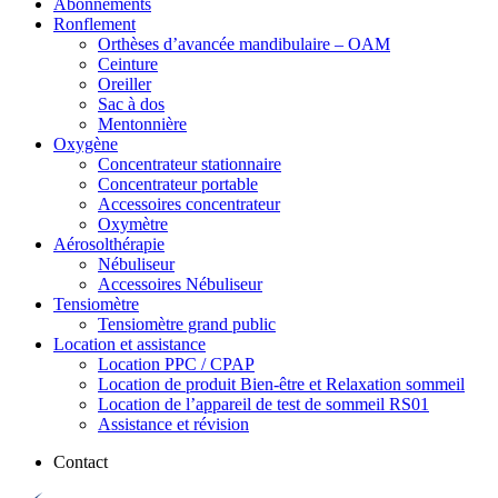
Abonnements
Ronflement
Orthèses d’avancée mandibulaire – OAM
Ceinture
Oreiller
Sac à dos
Mentonnière
Oxygène
Concentrateur stationnaire
Concentrateur portable
Accessoires concentrateur
Oxymètre
Aérosolthérapie
Nébuliseur
Accessoires Nébuliseur
Tensiomètre
Tensiomètre grand public
Location et assistance
Location PPC / CPAP
Location de produit Bien-être et Relaxation sommeil
Location de l’appareil de test de sommeil RS01
Assistance et révision
Contact