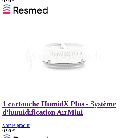
9,90
€
1 cartouche HumidX Plus - Système
d'humidification AirMini
Voir le produit
9,90
€