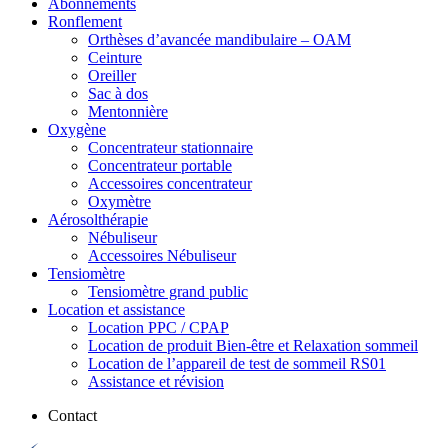
Abonnements
Ronflement
Orthèses d’avancée mandibulaire – OAM
Ceinture
Oreiller
Sac à dos
Mentonnière
Oxygène
Concentrateur stationnaire
Concentrateur portable
Accessoires concentrateur
Oxymètre
Aérosolthérapie
Nébuliseur
Accessoires Nébuliseur
Tensiomètre
Tensiomètre grand public
Location et assistance
Location PPC / CPAP
Location de produit Bien-être et Relaxation sommeil
Location de l’appareil de test de sommeil RS01
Assistance et révision
Contact