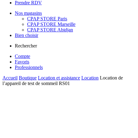
Prendre RDV
Nos magasins
CPAP STORE Paris
CPAP STORE Marseille
CPAP STORE Abidjan
Bien choisir
Rechercher
Compte
Favoris
Professionnels
Accueil
Boutique
Location et assistance
Location
Location de
l’appareil de test de sommeil RS01