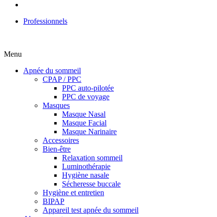
Professionnels
Menu
Apnée du sommeil
CPAP / PPC
PPC auto-pilotée
PPC de voyage
Masques
Masque Nasal
Masque Facial
Masque Narinaire
Accessoires
Bien-être
Relaxation sommeil
Luminothérapie
Hygiène nasale
Sécheresse buccale
Hygiène et entretien
BIPAP
Appareil test apnée du sommeil