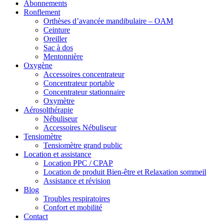
Abonnements
Ronflement
Orthèses d’avancée mandibulaire – OAM
Ceinture
Oreiller
Sac à dos
Mentonnière
Oxygène
Accessoires concentrateur
Concentrateur portable
Concentrateur stationnaire
Oxymètre
Aérosolthérapie
Nébuliseur
Accessoires Nébuliseur
Tensiomètre
Tensiomètre grand public
Location et assistance
Location PPC / CPAP
Location de produit Bien-être et Relaxation sommeil
Assistance et révision
Blog
Troubles respiratoires
Confort et mobilité
Contact