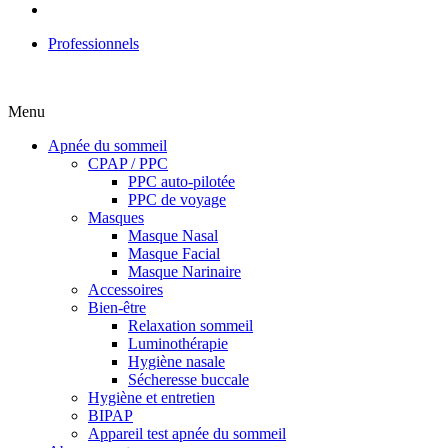
Professionnels
Menu
Apnée du sommeil
CPAP / PPC
PPC auto-pilotée
PPC de voyage
Masques
Masque Nasal
Masque Facial
Masque Narinaire
Accessoires
Bien-être
Relaxation sommeil
Luminothérapie
Hygiène nasale
Sécheresse buccale
Hygiène et entretien
BIPAP
Appareil test apnée du sommeil