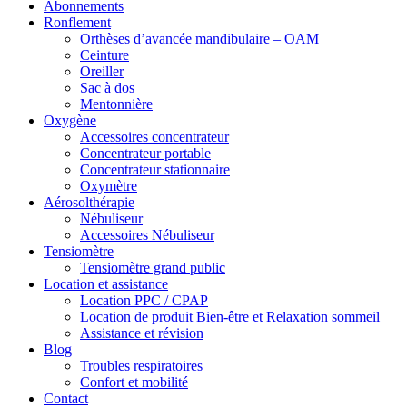
Abonnements
Ronflement
Orthèses d’avancée mandibulaire – OAM
Ceinture
Oreiller
Sac à dos
Mentonnière
Oxygène
Accessoires concentrateur
Concentrateur portable
Concentrateur stationnaire
Oxymètre
Aérosolthérapie
Nébuliseur
Accessoires Nébuliseur
Tensiomètre
Tensiomètre grand public
Location et assistance
Location PPC / CPAP
Location de produit Bien-être et Relaxation sommeil
Assistance et révision
Blog
Troubles respiratoires
Confort et mobilité
Contact