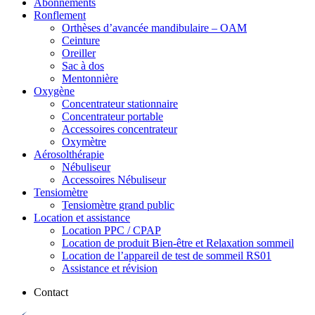
Abonnements
Ronflement
Orthèses d’avancée mandibulaire – OAM
Ceinture
Oreiller
Sac à dos
Mentonnière
Oxygène
Concentrateur stationnaire
Concentrateur portable
Accessoires concentrateur
Oxymètre
Aérosolthérapie
Nébuliseur
Accessoires Nébuliseur
Tensiomètre
Tensiomètre grand public
Location et assistance
Location PPC / CPAP
Location de produit Bien-être et Relaxation sommeil
Location de l’appareil de test de sommeil RS01
Assistance et révision
Contact