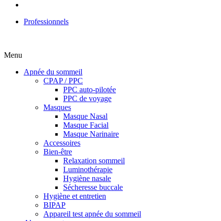
Professionnels
Menu
Apnée du sommeil
CPAP / PPC
PPC auto-pilotée
PPC de voyage
Masques
Masque Nasal
Masque Facial
Masque Narinaire
Accessoires
Bien-être
Relaxation sommeil
Luminothérapie
Hygiène nasale
Sécheresse buccale
Hygiène et entretien
BIPAP
Appareil test apnée du sommeil