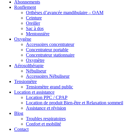
Abonnements
Ronflement
Orthèses d’avancée mandibulaire – OAM
Ceinture
Oreiller
Sac à dos
Mentonnière
Oxygène
Accessoires concentrateur
Concentrateur portable
Concentrateur stationnaire
Oxymètre
Aérosolthérapie
Nébuliseur
Accessoires Nébuliseur
Tensiomètre
Tensiomètre grand public
Location et assistance
Location PPC / CPAP
Location de produit Bien-être et Relaxation sommeil
Assistance et révision
Blog
Troubles respiratoires
Confort et mobilité
Contact