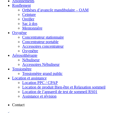
Abonnements
Ronflement
Orthèses d’avancée mandibulaire – OAM
Ceinture
Oreiller
Sac à dos
Mentonnière
Oxygène
Concentrateur stationnaire
Concentrateur portable
Accessoires concentrateur
Oxymètre
Aérosolthérapie
Nébuliseur
Accessoires Nébuliseur
Tensiomètre
Tensiomètre grand public
Location et assistance
Location PPC / CPAP
Location de produit Bien-être et Relaxation sommeil
Location de l’appareil de test de sommeil RS01
Assistance et révision
Contact