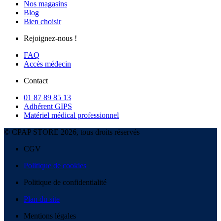
Nos magasins
Blog
Bien choisir
Rejoignez-nous !
FAQ
Accès médecin
Contact
01 87 89 85 13
Adhérent GIPS
Matériel médical professionnel
© CPAP STORE 2026, tous droits réservés
CGV
Politique de cookies
Politique de confidentialité
Plan du site
Mentions légales