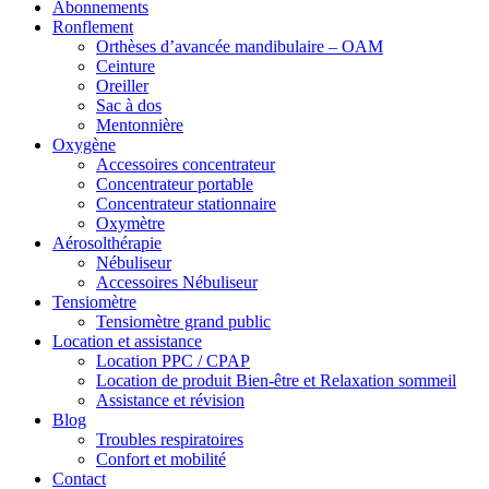
Abonnements
Ronflement
Orthèses d’avancée mandibulaire – OAM
Ceinture
Oreiller
Sac à dos
Mentonnière
Oxygène
Accessoires concentrateur
Concentrateur portable
Concentrateur stationnaire
Oxymètre
Aérosolthérapie
Nébuliseur
Accessoires Nébuliseur
Tensiomètre
Tensiomètre grand public
Location et assistance
Location PPC / CPAP
Location de produit Bien-être et Relaxation sommeil
Assistance et révision
Blog
Troubles respiratoires
Confort et mobilité
Contact