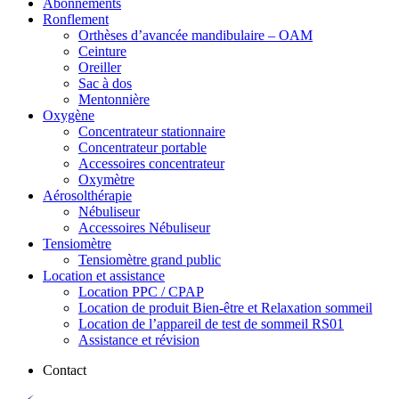
Abonnements
Ronflement
Orthèses d’avancée mandibulaire – OAM
Ceinture
Oreiller
Sac à dos
Mentonnière
Oxygène
Concentrateur stationnaire
Concentrateur portable
Accessoires concentrateur
Oxymètre
Aérosolthérapie
Nébuliseur
Accessoires Nébuliseur
Tensiomètre
Tensiomètre grand public
Location et assistance
Location PPC / CPAP
Location de produit Bien-être et Relaxation sommeil
Location de l’appareil de test de sommeil RS01
Assistance et révision
Contact