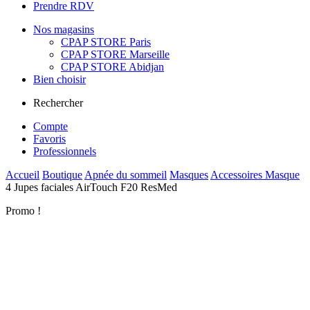
Prendre RDV
Nos magasins
CPAP STORE Paris
CPAP STORE Marseille
CPAP STORE Abidjan
Bien choisir
Rechercher
Compte
Favoris
Professionnels
Accueil
Boutique
Apnée du sommeil
Masques
Accessoires Masque
4 Jupes faciales AirTouch F20 ResMed
Promo !