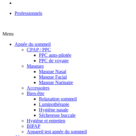
Professionnels
Menu
Apnée du sommeil
CPAP / PPC
PPC auto-pilotée
PPC de voyage
Masques
Masque Nasal
Masque Facial
Masque Narinaire
Accessoires
Bien-être
Relaxation sommeil
Luminothérapie
Hygiène nasale
Sécheresse buccale
Hygiène et entretien
BIPAP
Appareil test apnée du sommeil