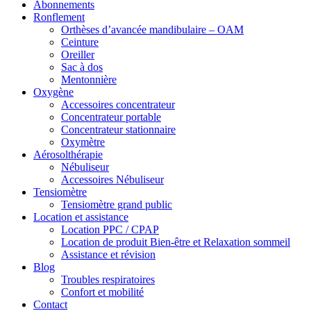
Abonnements
Ronflement
Orthèses d’avancée mandibulaire – OAM
Ceinture
Oreiller
Sac à dos
Mentonnière
Oxygène
Accessoires concentrateur
Concentrateur portable
Concentrateur stationnaire
Oxymètre
Aérosolthérapie
Nébuliseur
Accessoires Nébuliseur
Tensiomètre
Tensiomètre grand public
Location et assistance
Location PPC / CPAP
Location de produit Bien-être et Relaxation sommeil
Assistance et révision
Blog
Troubles respiratoires
Confort et mobilité
Contact