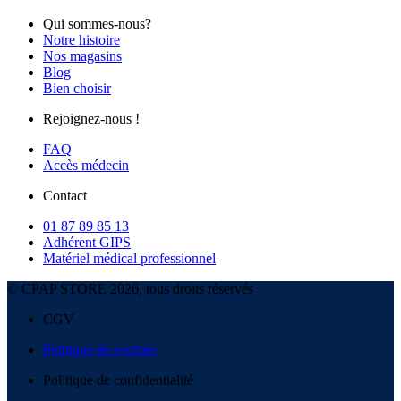
Qui sommes-nous?
Notre histoire
Nos magasins
Blog
Bien choisir
Rejoignez-nous !
FAQ
Accès médecin
Contact
01 87 89 85 13
Adhérent GIPS
Matériel médical professionnel
© CPAP STORE 2026, tous droits réservés
CGV
Politique de cookies
Politique de confidentialité