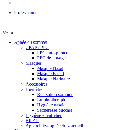
Professionnels
Menu
Apnée du sommeil
CPAP / PPC
PPC auto-pilotée
PPC de voyage
Masques
Masque Nasal
Masque Facial
Masque Narinaire
Accessoires
Bien-être
Relaxation sommeil
Luminothérapie
Hygiène nasale
Sécheresse buccale
Hygiène et entretien
BIPAP
Appareil test apnée du sommeil