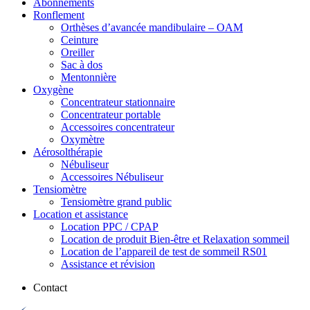
Abonnements
Ronflement
Orthèses d’avancée mandibulaire – OAM
Ceinture
Oreiller
Sac à dos
Mentonnière
Oxygène
Concentrateur stationnaire
Concentrateur portable
Accessoires concentrateur
Oxymètre
Aérosolthérapie
Nébuliseur
Accessoires Nébuliseur
Tensiomètre
Tensiomètre grand public
Location et assistance
Location PPC / CPAP
Location de produit Bien-être et Relaxation sommeil
Location de l’appareil de test de sommeil RS01
Assistance et révision
Contact