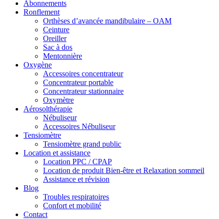
Abonnements
Ronflement
Orthèses d’avancée mandibulaire – OAM
Ceinture
Oreiller
Sac à dos
Mentonnière
Oxygène
Accessoires concentrateur
Concentrateur portable
Concentrateur stationnaire
Oxymètre
Aérosolthérapie
Nébuliseur
Accessoires Nébuliseur
Tensiomètre
Tensiomètre grand public
Location et assistance
Location PPC / CPAP
Location de produit Bien-être et Relaxation sommeil
Assistance et révision
Blog
Troubles respiratoires
Confort et mobilité
Contact