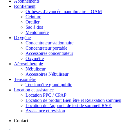
Abonnements
Ronflement
Orthèses d’avancée mandibulaire – OAM
Ceinture
Oreiller
Sac à dos
Mentonnière
Oxygène
Concentrateur stationnaire
Concentrateur portable
Accessoires concentrateur
Oxymètre
Aérosolthérapie
Nébuliseur
Accessoires Nébuliseur
Tensiomètre
Tensiomètre grand public
Location et assistance
Location PPC / CPAP
Location de produit Bien-être et Relaxation sommeil
Location de l’appareil de test de sommeil RS01
Assistance et révision
Contact