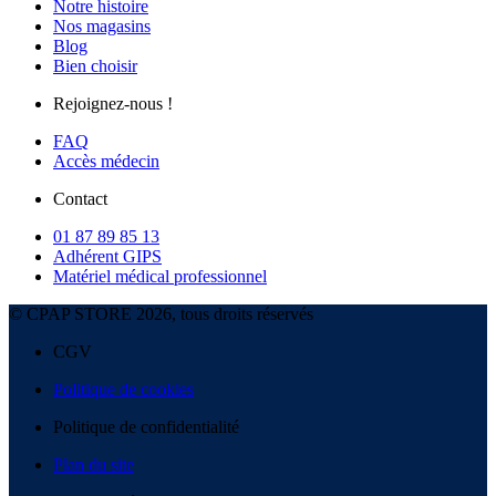
Notre histoire
Nos magasins
Blog
Bien choisir
Rejoignez-nous !
FAQ
Accès médecin
Contact
01 87 89 85 13
Adhérent GIPS
Matériel médical professionnel
© CPAP STORE 2026, tous droits réservés
CGV
Politique de cookies
Politique de confidentialité
Plan du site