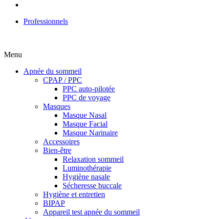
Professionnels
Menu
Apnée du sommeil
CPAP / PPC
PPC auto-pilotée
PPC de voyage
Masques
Masque Nasal
Masque Facial
Masque Narinaire
Accessoires
Bien-être
Relaxation sommeil
Luminothérapie
Hygiène nasale
Sécheresse buccale
Hygiène et entretien
BIPAP
Appareil test apnée du sommeil