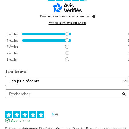
Basé sur
2
avis soumis à un contrôle
Voir tous les avis sur ce site
5
étoiles
4
étoiles
3
étoiles
2
étoiles
1
étoile
Trier les avis
5
/
5
Avis vérifié
Récure parfaitement l'intérieur du tuyau. Parfait. Reste à voir sa longévité.