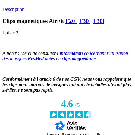
Description
Clips magnétiques AirFit
F20
|
F30
|
F30i
Lot de 2.
A noter : Merci de consulter
l’information
concernant l’utilisation
des masques
ResMed
dotés de
clips magnétiques
Conformément à l’article 6 de nos CGV, nous vous rappelons que
les clips pour harnais de masques qui ont été déballés n’étant plus
stériles, ne sont pas repris.
4.6
/
5
Basé sur
19
avis soumis à un