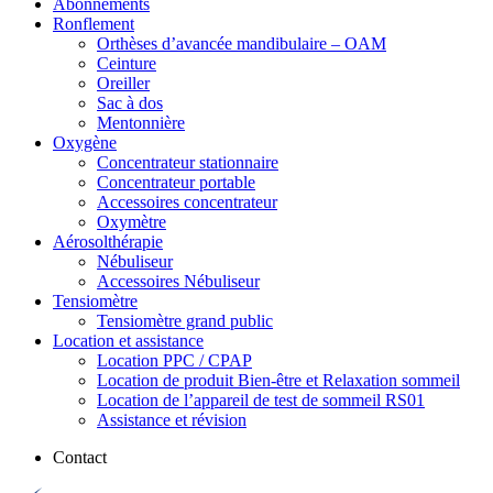
Abonnements
Ronflement
Orthèses d’avancée mandibulaire – OAM
Ceinture
Oreiller
Sac à dos
Mentonnière
Oxygène
Concentrateur stationnaire
Concentrateur portable
Accessoires concentrateur
Oxymètre
Aérosolthérapie
Nébuliseur
Accessoires Nébuliseur
Tensiomètre
Tensiomètre grand public
Location et assistance
Location PPC / CPAP
Location de produit Bien-être et Relaxation sommeil
Location de l’appareil de test de sommeil RS01
Assistance et révision
Contact