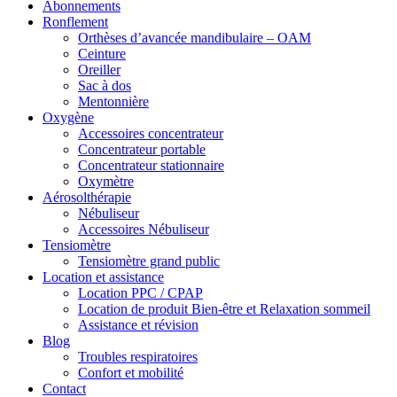
Abonnements
Ronflement
Orthèses d’avancée mandibulaire – OAM
Ceinture
Oreiller
Sac à dos
Mentonnière
Oxygène
Accessoires concentrateur
Concentrateur portable
Concentrateur stationnaire
Oxymètre
Aérosolthérapie
Nébuliseur
Accessoires Nébuliseur
Tensiomètre
Tensiomètre grand public
Location et assistance
Location PPC / CPAP
Location de produit Bien-être et Relaxation sommeil
Assistance et révision
Blog
Troubles respiratoires
Confort et mobilité
Contact