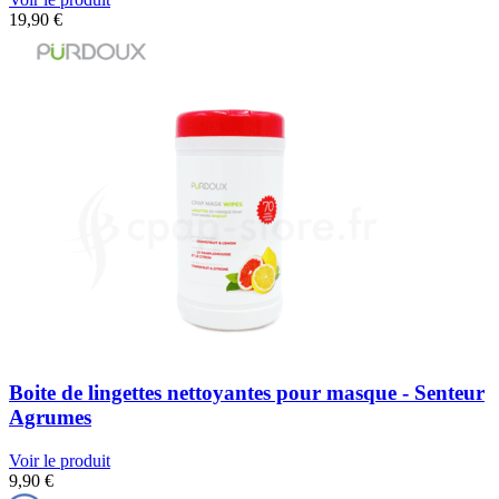
19,90
€
Boite de lingettes nettoyantes pour masque - Senteur
Agrumes
Voir le produit
9,90
€