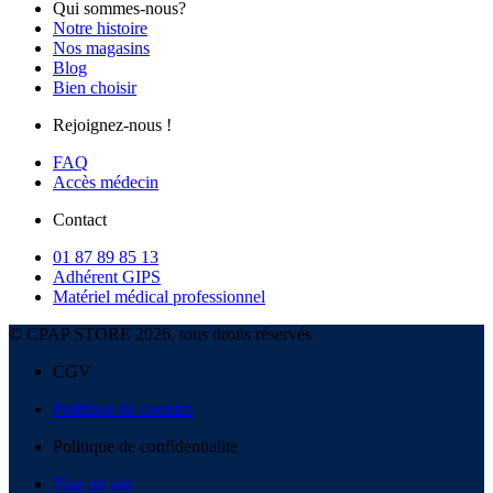
Qui sommes-nous?
Notre histoire
Nos magasins
Blog
Bien choisir
Rejoignez-nous !
FAQ
Accès médecin
Contact
01 87 89 85 13
Adhérent GIPS
Matériel médical professionnel
© CPAP STORE 2026, tous droits réservés
CGV
Politique de cookies
Politique de confidentialité
Plan du site