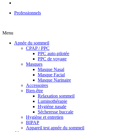
Professionnels
Menu
Apnée du sommeil
CPAP / PPC
PPC auto-pilotée
PPC de voyage
Masques
Masque Nasal
Masque Facial
Masque Narinaire
Accessoires
Bien-être
Relaxation sommeil
Luminothérapie
Hygiène nasale
Sécheresse buccale
Hygiène et entretien
BIPAP
Appareil test apnée du sommeil