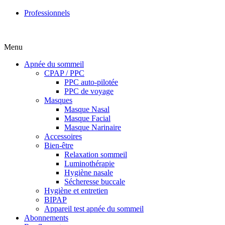
Professionnels
Menu
Apnée du sommeil
CPAP / PPC
PPC auto-pilotée
PPC de voyage
Masques
Masque Nasal
Masque Facial
Masque Narinaire
Accessoires
Bien-être
Relaxation sommeil
Luminothérapie
Hygiène nasale
Sécheresse buccale
Hygiène et entretien
BIPAP
Appareil test apnée du sommeil
Abonnements