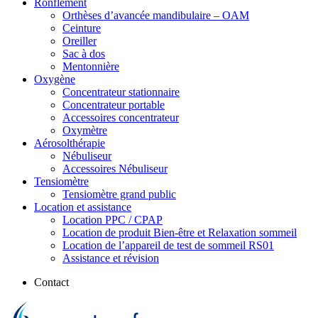
Ronflement
Orthèses d’avancée mandibulaire – OAM
Ceinture
Oreiller
Sac à dos
Mentonnière
Oxygène
Concentrateur stationnaire
Concentrateur portable
Accessoires concentrateur
Oxymètre
Aérosolthérapie
Nébuliseur
Accessoires Nébuliseur
Tensiomètre
Tensiomètre grand public
Location et assistance
Location PPC / CPAP
Location de produit Bien-être et Relaxation sommeil
Location de l’appareil de test de sommeil RS01
Assistance et révision
Contact