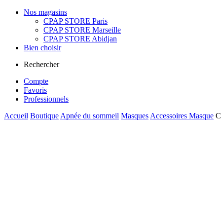
Nos magasins
CPAP STORE Paris
CPAP STORE Marseille
CPAP STORE Abidjan
Bien choisir
Rechercher
Compte
Favoris
Professionnels
Accueil
Boutique
Apnée du sommeil
Masques
Accessoires Masque
C