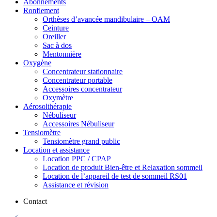
Abonnements
Ronflement
Orthèses d’avancée mandibulaire – OAM
Ceinture
Oreiller
Sac à dos
Mentonnière
Oxygène
Concentrateur stationnaire
Concentrateur portable
Accessoires concentrateur
Oxymètre
Aérosolthérapie
Nébuliseur
Accessoires Nébuliseur
Tensiomètre
Tensiomètre grand public
Location et assistance
Location PPC / CPAP
Location de produit Bien-être et Relaxation sommeil
Location de l’appareil de test de sommeil RS01
Assistance et révision
Contact