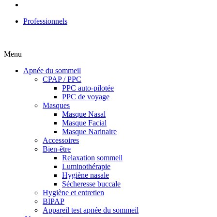
Professionnels
Menu
Apnée du sommeil
CPAP / PPC
PPC auto-pilotée
PPC de voyage
Masques
Masque Nasal
Masque Facial
Masque Narinaire
Accessoires
Bien-être
Relaxation sommeil
Luminothérapie
Hygiène nasale
Sécheresse buccale
Hygiène et entretien
BIPAP
Appareil test apnée du sommeil