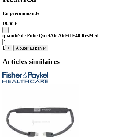
En précommande
19,90
€
-
quantité de Fuite QuietAir AirFit F40 ResMed
1
+
Ajouter au panier
Articles similaires