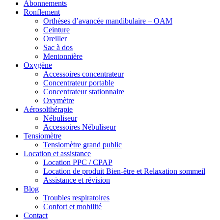
Abonnements
Ronflement
Orthèses d’avancée mandibulaire – OAM
Ceinture
Oreiller
Sac à dos
Mentonnière
Oxygène
Accessoires concentrateur
Concentrateur portable
Concentrateur stationnaire
Oxymètre
Aérosolthérapie
Nébuliseur
Accessoires Nébuliseur
Tensiomètre
Tensiomètre grand public
Location et assistance
Location PPC / CPAP
Location de produit Bien-être et Relaxation sommeil
Assistance et révision
Blog
Troubles respiratoires
Confort et mobilité
Contact