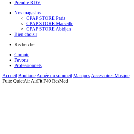
Prendre RDV
Nos magasins
CPAP STORE Paris
CPAP STORE Marseille
CPAP STORE Abidjan
Bien choisir
Rechercher
Compte
Favoris
Professionnels
Accueil
Boutique
Apnée du sommeil
Masques
Accessoires Masque
Fuite QuietAir AirFit F40 ResMed