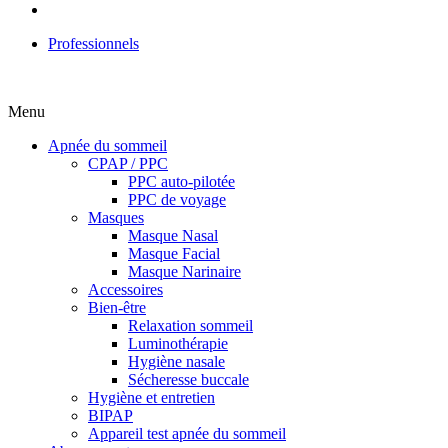
Professionnels
Menu
Apnée du sommeil
CPAP / PPC
PPC auto-pilotée
PPC de voyage
Masques
Masque Nasal
Masque Facial
Masque Narinaire
Accessoires
Bien-être
Relaxation sommeil
Luminothérapie
Hygiène nasale
Sécheresse buccale
Hygiène et entretien
BIPAP
Appareil test apnée du sommeil