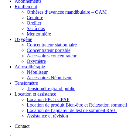
Abonnements
Ronflement
Orthèses d’avancée mandibulaire – OAM
Ceinture
Oreiller
Sac à dos
Mentonnière
Oxygène
Concentrateur stationnaire
Concentrateur portable
Accessoires concentrateur
Oxymètre
Aérosolthérapie
Nébuliseur
Accessoires Nébuliseur
Tensiomètre
Tensiomètre grand public
Location et assistance
Location PPC / CPAP
Location de produit Bien-être et Relaxation sommeil
Location de l’appareil de test de sommeil RS01
Assistance et révision
Contact