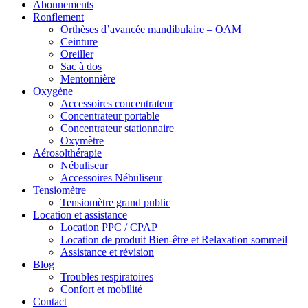
Abonnements
Ronflement
Orthèses d’avancée mandibulaire – OAM
Ceinture
Oreiller
Sac à dos
Mentonnière
Oxygène
Accessoires concentrateur
Concentrateur portable
Concentrateur stationnaire
Oxymètre
Aérosolthérapie
Nébuliseur
Accessoires Nébuliseur
Tensiomètre
Tensiomètre grand public
Location et assistance
Location PPC / CPAP
Location de produit Bien-être et Relaxation sommeil
Assistance et révision
Blog
Troubles respiratoires
Confort et mobilité
Contact