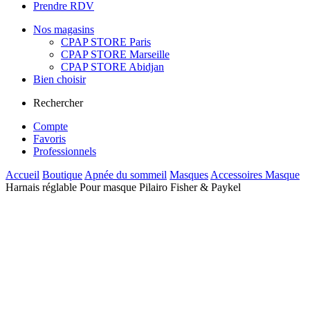
Prendre RDV
Nos magasins
CPAP STORE Paris
CPAP STORE Marseille
CPAP STORE Abidjan
Bien choisir
Rechercher
Compte
Favoris
Professionnels
Accueil
Boutique
Apnée du sommeil
Masques
Accessoires Masque
Harnais réglable Pour masque Pilairo Fisher & Paykel