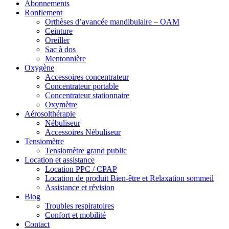
Abonnements
Ronflement
Orthèses d’avancée mandibulaire – OAM
Ceinture
Oreiller
Sac à dos
Mentonnière
Oxygène
Accessoires concentrateur
Concentrateur portable
Concentrateur stationnaire
Oxymètre
Aérosolthérapie
Nébuliseur
Accessoires Nébuliseur
Tensiomètre
Tensiomètre grand public
Location et assistance
Location PPC / CPAP
Location de produit Bien-être et Relaxation sommeil
Assistance et révision
Blog
Troubles respiratoires
Confort et mobilité
Contact