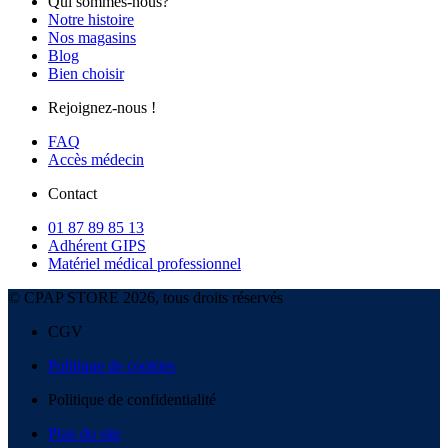
Qui sommes-nous?
Notre histoire
Nos magasins
Blog
Bien choisir
Rejoignez-nous !
FAQ
Accès médecin
Contact
01 87 89 85 13
Adhérent GIPS
Matériel médical professionnel
© CPAP STORE 2026, tous droits réservés
CGV
Politique de cookies
Politique de confidentialité
Plan du site