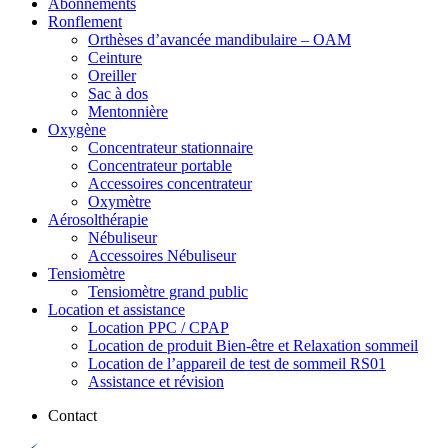
Abonnements
Ronflement
Orthèses d’avancée mandibulaire – OAM
Ceinture
Oreiller
Sac à dos
Mentonnière
Oxygène
Concentrateur stationnaire
Concentrateur portable
Accessoires concentrateur
Oxymètre
Aérosolthérapie
Nébuliseur
Accessoires Nébuliseur
Tensiomètre
Tensiomètre grand public
Location et assistance
Location PPC / CPAP
Location de produit Bien-être et Relaxation sommeil
Location de l’appareil de test de sommeil RS01
Assistance et révision
Contact