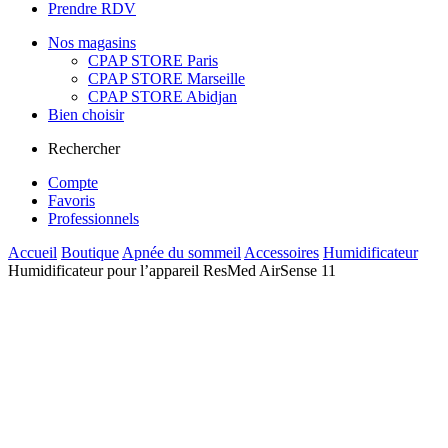
Prendre RDV
Nos magasins
CPAP STORE Paris
CPAP STORE Marseille
CPAP STORE Abidjan
Bien choisir
Rechercher
Compte
Favoris
Professionnels
Accueil
Boutique
Apnée du sommeil
Accessoires
Humidificateur
Humidificateur pour l’appareil ResMed AirSense 11