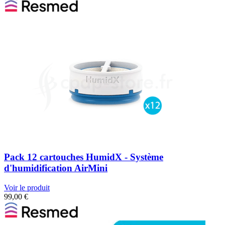
Pack 12 cartouches HumidX - Système
d'humidification AirMini
Voir le produit
99,00
€