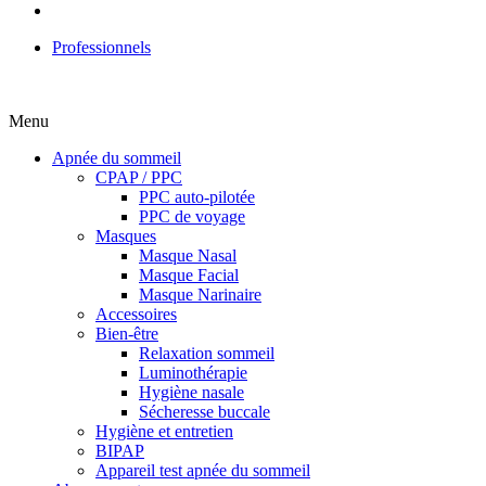
Professionnels
Menu
Apnée du sommeil
CPAP / PPC
PPC auto-pilotée
PPC de voyage
Masques
Masque Nasal
Masque Facial
Masque Narinaire
Accessoires
Bien-être
Relaxation sommeil
Luminothérapie
Hygiène nasale
Sécheresse buccale
Hygiène et entretien
BIPAP
Appareil test apnée du sommeil