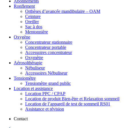
Abonnements
Ronflement
Orthèses d’avancée mandibulaire – OAM
Ceinture
Oreiller
Sac à dos
Mentonnière
Oxygène
Concentrateur stationnaire
Concentrateur portable
Accessoires concentrateur
Oxymètre
Aérosolthérapie
Nébuliseur
Accessoires Nébuliseur
Tensiomètre
Tensiomètre grand public
Location et assistance
Location PPC / CPAP
Location de produit Bien-être et Relaxation sommeil
Location de l’appareil de test de sommeil RS01
Assistance et révision
Contact