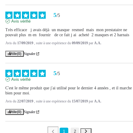
5
/
5
Avis vérifié
Très efficace   j avais déjà  un masque  resmed  mais  mon prestataire ne 
pouvait plus  m en  fournir   de ce fait j ai  acheté  2 masques et 2 harnais
Avis du
17/09/2019
, suite à une expérience du
09/09/2019
par
A.A.
Utile
(0)
Signaler
5
/
5
Avis vérifié
C'est le même produit que j'ai utilisé pour le dernier 4 années , et il marche 
bien pour moi.
Avis du
22/07/2019
, suite à une expérience du
15/07/2019
par
A.A.
Utile
(0)
Signaler
1
2