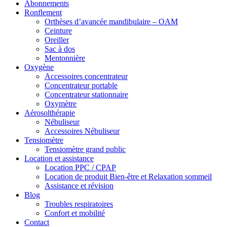
Abonnements
Ronflement
Orthèses d’avancée mandibulaire – OAM
Ceinture
Oreiller
Sac à dos
Mentonnière
Oxygène
Accessoires concentrateur
Concentrateur portable
Concentrateur stationnaire
Oxymètre
Aérosolthérapie
Nébuliseur
Accessoires Nébuliseur
Tensiomètre
Tensiomètre grand public
Location et assistance
Location PPC / CPAP
Location de produit Bien-être et Relaxation sommeil
Assistance et révision
Blog
Troubles respiratoires
Confort et mobilité
Contact