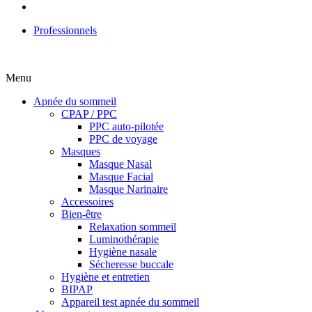
Professionnels
Menu
Apnée du sommeil
CPAP / PPC
PPC auto-pilotée
PPC de voyage
Masques
Masque Nasal
Masque Facial
Masque Narinaire
Accessoires
Bien-être
Relaxation sommeil
Luminothérapie
Hygiène nasale
Sécheresse buccale
Hygiène et entretien
BIPAP
Appareil test apnée du sommeil