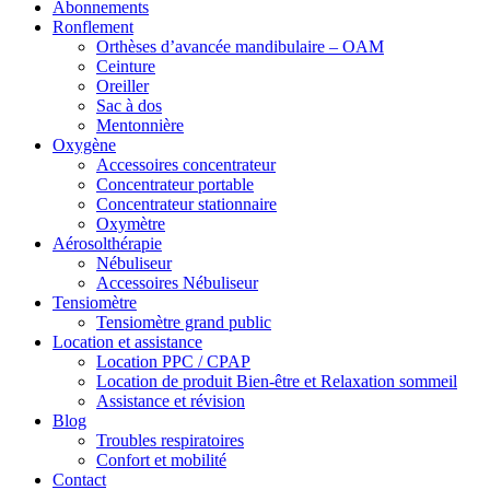
Abonnements
Ronflement
Orthèses d’avancée mandibulaire – OAM
Ceinture
Oreiller
Sac à dos
Mentonnière
Oxygène
Accessoires concentrateur
Concentrateur portable
Concentrateur stationnaire
Oxymètre
Aérosolthérapie
Nébuliseur
Accessoires Nébuliseur
Tensiomètre
Tensiomètre grand public
Location et assistance
Location PPC / CPAP
Location de produit Bien-être et Relaxation sommeil
Assistance et révision
Blog
Troubles respiratoires
Confort et mobilité
Contact