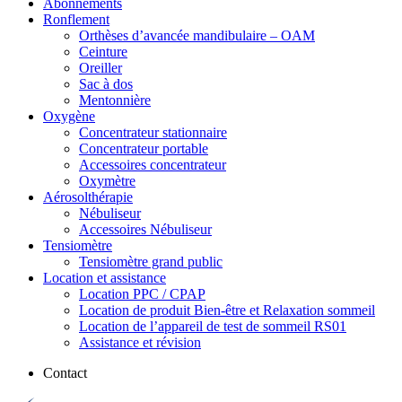
Abonnements
Ronflement
Orthèses d’avancée mandibulaire – OAM
Ceinture
Oreiller
Sac à dos
Mentonnière
Oxygène
Concentrateur stationnaire
Concentrateur portable
Accessoires concentrateur
Oxymètre
Aérosolthérapie
Nébuliseur
Accessoires Nébuliseur
Tensiomètre
Tensiomètre grand public
Location et assistance
Location PPC / CPAP
Location de produit Bien-être et Relaxation sommeil
Location de l’appareil de test de sommeil RS01
Assistance et révision
Contact