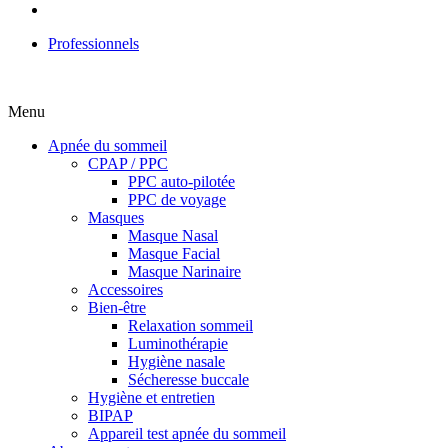
Professionnels
Menu
Apnée du sommeil
CPAP / PPC
PPC auto-pilotée
PPC de voyage
Masques
Masque Nasal
Masque Facial
Masque Narinaire
Accessoires
Bien-être
Relaxation sommeil
Luminothérapie
Hygiène nasale
Sécheresse buccale
Hygiène et entretien
BIPAP
Appareil test apnée du sommeil