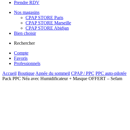
Prendre RDV
Nos magasins
CPAP STORE Paris
CPAP STORE Marseille
CPAP STORE Abidjan
Bien choisir
Rechercher
Compte
Favoris
Professionnels
Accueil
Boutique
Apnée du sommeil
CPAP / PPC
PPC auto-pilotée
Pack PPC Néa avec Humidificateur + Masque OFFERT – Sefam