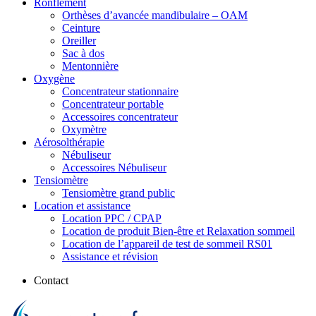
Ronflement
Orthèses d’avancée mandibulaire – OAM
Ceinture
Oreiller
Sac à dos
Mentonnière
Oxygène
Concentrateur stationnaire
Concentrateur portable
Accessoires concentrateur
Oxymètre
Aérosolthérapie
Nébuliseur
Accessoires Nébuliseur
Tensiomètre
Tensiomètre grand public
Location et assistance
Location PPC / CPAP
Location de produit Bien-être et Relaxation sommeil
Location de l’appareil de test de sommeil RS01
Assistance et révision
Contact