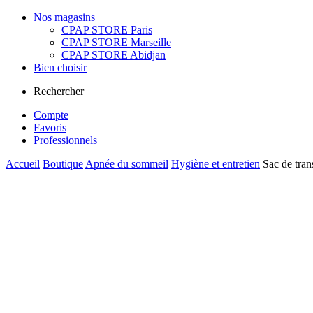
Nos magasins
CPAP STORE Paris
CPAP STORE Marseille
CPAP STORE Abidjan
Bien choisir
Rechercher
Compte
Favoris
Professionnels
Accueil
Boutique
Apnée du sommeil
Hygiène et entretien
Sac de tra