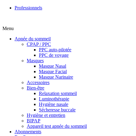
Professionnels
Menu
Apnée du sommeil
CPAP / PPC
PPC auto-pilotée
PPC de voyage
Masques
Masque Nasal
Masque Facial
Masque Narinaire
Accessoires
Bien-être
Relaxation sommeil
Luminothérapie
Hygiène nasale
Sécheresse buccale
Hygiène et entretien
BIPAP
Appareil test apnée du sommeil
Abonnements