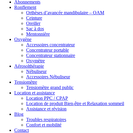
Abonnements
Ronflement
Orthèses d’avancée mandibulaire – OAM
Ceinture
Oreiller
Sac à dos
Mentonnière
Oxygène
Accessoires concentrateur
Concentrateur portable
Concentrateur stationnaire
Oxymètre
Aérosolthérapie
Nébuliseur
Accessoires Nébuliseur
Tensiomètre
Tensiomètre grand public
Location et assistance
Location PPC / CPAP
Location de produit Bien-être et Relaxation sommeil
Assistance et révision
Blog
Troubles respiratoires
Confort et mobilité
Contact