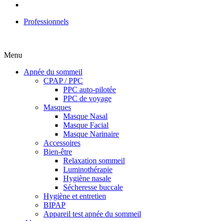
Professionnels
Menu
Apnée du sommeil
CPAP / PPC
PPC auto-pilotée
PPC de voyage
Masques
Masque Nasal
Masque Facial
Masque Narinaire
Accessoires
Bien-être
Relaxation sommeil
Luminothérapie
Hygiène nasale
Sécheresse buccale
Hygiène et entretien
BIPAP
Appareil test apnée du sommeil