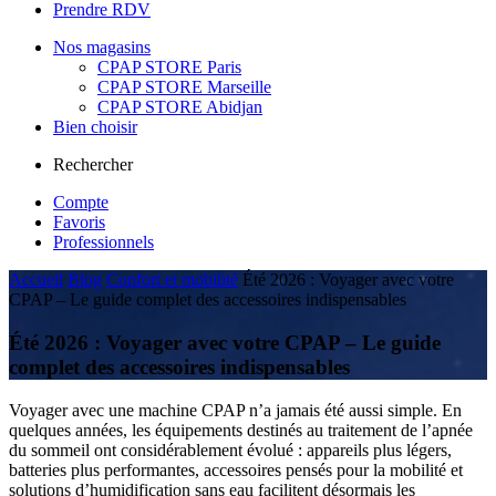
Prendre RDV
Nos magasins
CPAP STORE Paris
CPAP STORE Marseille
CPAP STORE Abidjan
Bien choisir
Rechercher
Compte
Favoris
Professionnels
Accueil
Blog
Confort et mobilité
Été 2026 : Voyager avec votre
CPAP – Le guide complet des accessoires indispensables
Été 2026 : Voyager avec votre CPAP – Le guide
complet des accessoires indispensables
Voyager avec une machine CPAP n’a jamais été aussi simple. En
quelques années, les équipements destinés au traitement de l’apnée
du sommeil ont considérablement évolué : appareils plus légers,
batteries plus performantes, accessoires pensés pour la mobilité et
solutions d’humidification sans eau facilitent désormais les