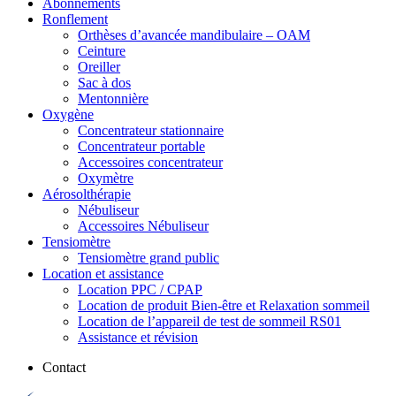
Abonnements
Ronflement
Orthèses d’avancée mandibulaire – OAM
Ceinture
Oreiller
Sac à dos
Mentonnière
Oxygène
Concentrateur stationnaire
Concentrateur portable
Accessoires concentrateur
Oxymètre
Aérosolthérapie
Nébuliseur
Accessoires Nébuliseur
Tensiomètre
Tensiomètre grand public
Location et assistance
Location PPC / CPAP
Location de produit Bien-être et Relaxation sommeil
Location de l’appareil de test de sommeil RS01
Assistance et révision
Contact