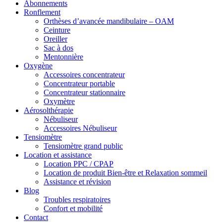
Abonnements
Ronflement
Orthèses d’avancée mandibulaire – OAM
Ceinture
Oreiller
Sac à dos
Mentonnière
Oxygène
Accessoires concentrateur
Concentrateur portable
Concentrateur stationnaire
Oxymètre
Aérosolthérapie
Nébuliseur
Accessoires Nébuliseur
Tensiomètre
Tensiomètre grand public
Location et assistance
Location PPC / CPAP
Location de produit Bien-être et Relaxation sommeil
Assistance et révision
Blog
Troubles respiratoires
Confort et mobilité
Contact