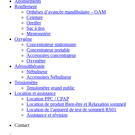
Abonnements
Ronflement
Orthèses d’avancée mandibulaire – OAM
Ceinture
Oreiller
Sac à dos
Mentonnière
Oxygène
Concentrateur stationnaire
Concentrateur portable
Accessoires concentrateur
Oxymètre
Aérosolthérapie
Nébuliseur
Accessoires Nébuliseur
Tensiomètre
Tensiomètre grand public
Location et assistance
Location PPC / CPAP
Location de produit Bien-être et Relaxation sommeil
Location de l’appareil de test de sommeil RS01
Assistance et révision
Contact