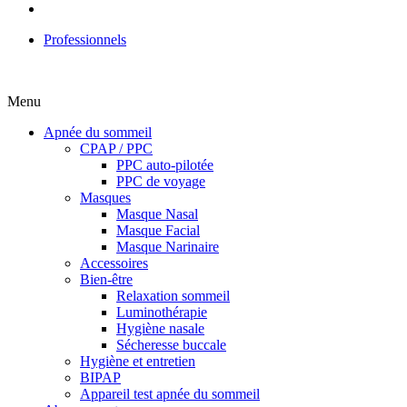
Professionnels
Menu
Apnée du sommeil
CPAP / PPC
PPC auto-pilotée
PPC de voyage
Masques
Masque Nasal
Masque Facial
Masque Narinaire
Accessoires
Bien-être
Relaxation sommeil
Luminothérapie
Hygiène nasale
Sécheresse buccale
Hygiène et entretien
BIPAP
Appareil test apnée du sommeil