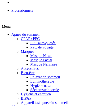
Professionnels
Menu
Apnée du sommeil
CPAP / PPC
PPC auto-pilotée
PPC de voyage
Masques
Masque Nasal
Masque Facial
Masque Narinaire
Accessoires
Bien-être
Relaxation sommeil
Luminothérapie
Hygiène nasale
Sécheresse buccale
Hygiène et entretien
BIPAP
Appareil test apnée du sommeil