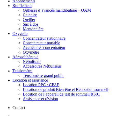
Abonnements
Ronflement
Orthèses d’avancée mandibulaire – OAM
Ceinture
Oreiller
Sac à dos
Mentonnière
Oxygène
Concentrateur stationnaire
Concentrateur portable
Accessoires concentrateur
Oxymètre
Aérosolthérapie
Nébuliseur
Accessoires Nébuliseur
Tensiomètre
Tensiomètre grand public
Location et assistance
Location PPC / CPAP
Location de produit Bien-être et Relaxation sommeil
Location de l’appareil de test de sommeil RS01
Assistance et révision
Contact