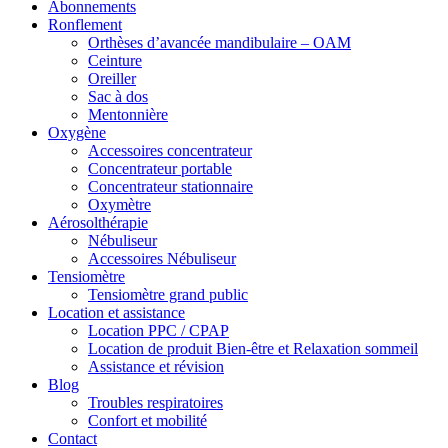
Abonnements
Ronflement
Orthèses d’avancée mandibulaire – OAM
Ceinture
Oreiller
Sac à dos
Mentonnière
Oxygène
Accessoires concentrateur
Concentrateur portable
Concentrateur stationnaire
Oxymètre
Aérosolthérapie
Nébuliseur
Accessoires Nébuliseur
Tensiomètre
Tensiomètre grand public
Location et assistance
Location PPC / CPAP
Location de produit Bien-être et Relaxation sommeil
Assistance et révision
Blog
Troubles respiratoires
Confort et mobilité
Contact