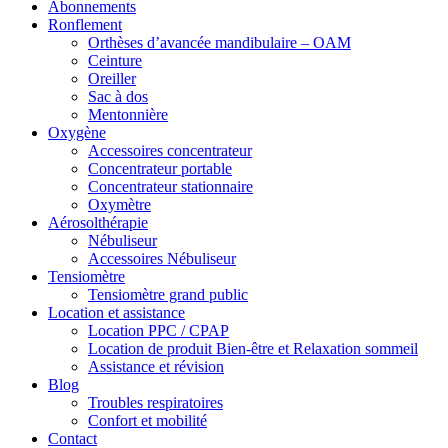
Abonnements
Ronflement
Orthèses d’avancée mandibulaire – OAM
Ceinture
Oreiller
Sac à dos
Mentonnière
Oxygène
Accessoires concentrateur
Concentrateur portable
Concentrateur stationnaire
Oxymètre
Aérosolthérapie
Nébuliseur
Accessoires Nébuliseur
Tensiomètre
Tensiomètre grand public
Location et assistance
Location PPC / CPAP
Location de produit Bien-être et Relaxation sommeil
Assistance et révision
Blog
Troubles respiratoires
Confort et mobilité
Contact