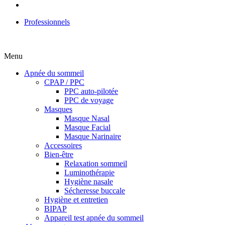
Professionnels
Menu
Apnée du sommeil
CPAP / PPC
PPC auto-pilotée
PPC de voyage
Masques
Masque Nasal
Masque Facial
Masque Narinaire
Accessoires
Bien-être
Relaxation sommeil
Luminothérapie
Hygiène nasale
Sécheresse buccale
Hygiène et entretien
BIPAP
Appareil test apnée du sommeil