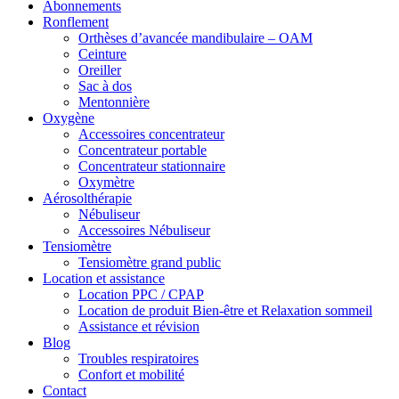
Abonnements
Ronflement
Orthèses d’avancée mandibulaire – OAM
Ceinture
Oreiller
Sac à dos
Mentonnière
Oxygène
Accessoires concentrateur
Concentrateur portable
Concentrateur stationnaire
Oxymètre
Aérosolthérapie
Nébuliseur
Accessoires Nébuliseur
Tensiomètre
Tensiomètre grand public
Location et assistance
Location PPC / CPAP
Location de produit Bien-être et Relaxation sommeil
Assistance et révision
Blog
Troubles respiratoires
Confort et mobilité
Contact