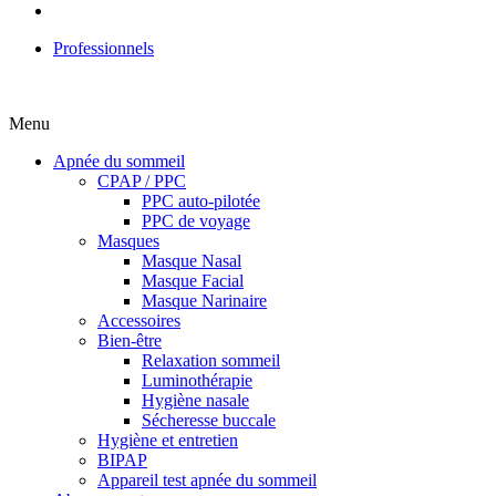
Professionnels
Menu
Apnée du sommeil
CPAP / PPC
PPC auto-pilotée
PPC de voyage
Masques
Masque Nasal
Masque Facial
Masque Narinaire
Accessoires
Bien-être
Relaxation sommeil
Luminothérapie
Hygiène nasale
Sécheresse buccale
Hygiène et entretien
BIPAP
Appareil test apnée du sommeil