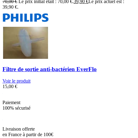
70,00
€
Le prix initial était : 70,00 €.
39,90
€
Le prix actuel est :
39,90 €.
Filtre de sortie anti-bactérien EverFlo
Voir le produit
15,00
€
Paiement
100% sécurisé
Livraison offerte
en France à partir de 100€