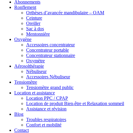
Abonnements
Ronflement
Orthèses d’avancée mandibulaire – OAM
Ceinture
Oreiller
Sac à dos
Mentonnière
Oxygène
Accessoires concentrateur
Concentrateur portable
Concentrateur stationnaire
Oxymètre
Aérosolthérapie
Nébuliseur
Accessoires Nébuliseur
Tensiomètre
Tensiomètre grand public
Location et assistance
Location PPC / CPAP
Location de produit Bien-être et Relaxation sommeil
Assistance et révision
Blog
Troubles respiratoires
Confort et mobilité
Contact