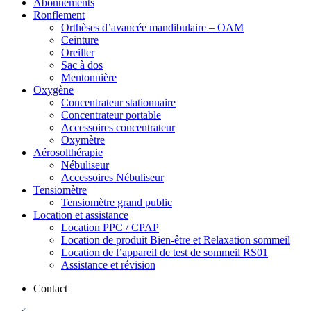
Abonnements
Ronflement
Orthèses d’avancée mandibulaire – OAM
Ceinture
Oreiller
Sac à dos
Mentonnière
Oxygène
Concentrateur stationnaire
Concentrateur portable
Accessoires concentrateur
Oxymètre
Aérosolthérapie
Nébuliseur
Accessoires Nébuliseur
Tensiomètre
Tensiomètre grand public
Location et assistance
Location PPC / CPAP
Location de produit Bien-être et Relaxation sommeil
Location de l’appareil de test de sommeil RS01
Assistance et révision
Contact