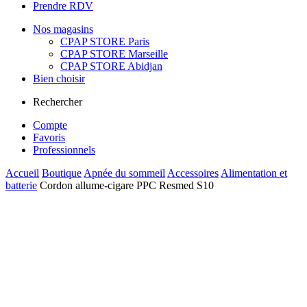
Prendre RDV
Nos magasins
CPAP STORE Paris
CPAP STORE Marseille
CPAP STORE Abidjan
Bien choisir
Rechercher
Compte
Favoris
Professionnels
Accueil
Boutique
Apnée du sommeil
Accessoires
Alimentation et
batterie
Cordon allume-cigare PPC Resmed S10