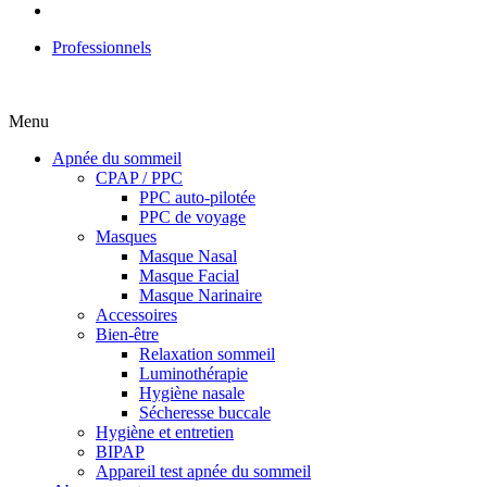
Professionnels
Menu
Apnée du sommeil
CPAP / PPC
PPC auto-pilotée
PPC de voyage
Masques
Masque Nasal
Masque Facial
Masque Narinaire
Accessoires
Bien-être
Relaxation sommeil
Luminothérapie
Hygiène nasale
Sécheresse buccale
Hygiène et entretien
BIPAP
Appareil test apnée du sommeil