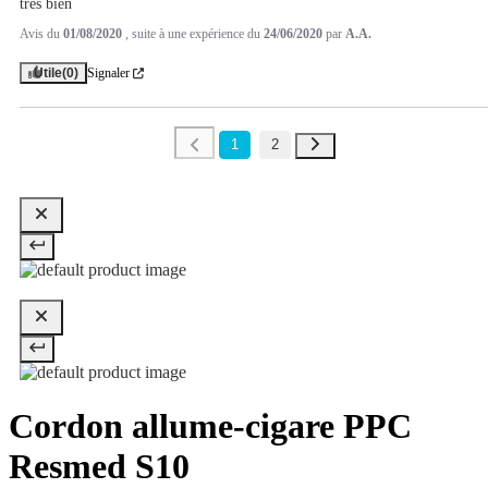
tres bien
Avis du
01/08/2020
, suite à une expérience du
24/06/2020
par
A.A.
Utile
(0)
Signaler
1
2
Cordon allume-cigare PPC
Resmed S10