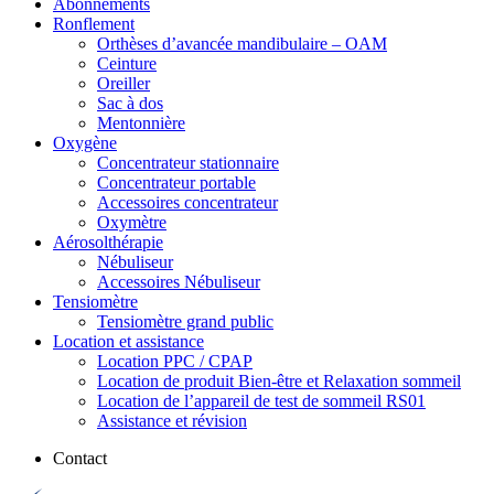
Abonnements
Ronflement
Orthèses d’avancée mandibulaire – OAM
Ceinture
Oreiller
Sac à dos
Mentonnière
Oxygène
Concentrateur stationnaire
Concentrateur portable
Accessoires concentrateur
Oxymètre
Aérosolthérapie
Nébuliseur
Accessoires Nébuliseur
Tensiomètre
Tensiomètre grand public
Location et assistance
Location PPC / CPAP
Location de produit Bien-être et Relaxation sommeil
Location de l’appareil de test de sommeil RS01
Assistance et révision
Contact