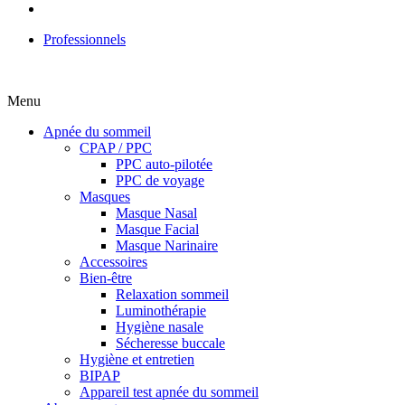
Professionnels
Menu
Apnée du sommeil
CPAP / PPC
PPC auto-pilotée
PPC de voyage
Masques
Masque Nasal
Masque Facial
Masque Narinaire
Accessoires
Bien-être
Relaxation sommeil
Luminothérapie
Hygiène nasale
Sécheresse buccale
Hygiène et entretien
BIPAP
Appareil test apnée du sommeil