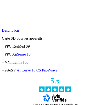
Description
Carte SD pour les appareils :
– PPC ResMed S9
–
PPC AirSense 10
– VNI
Lumis 150
– autoSV
AirCurve 10 CS PaceWave
5
/
5
Basé sur
3
avis soumis à un contrôle