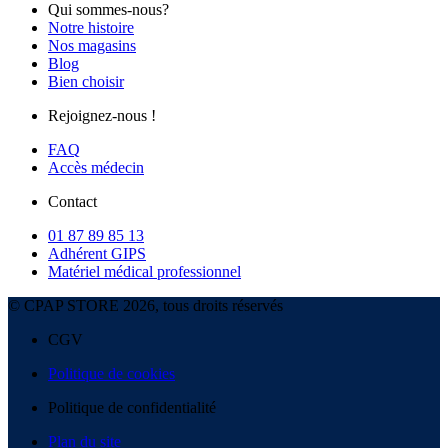
Qui sommes-nous?
Notre histoire
Nos magasins
Blog
Bien choisir
Rejoignez-nous !
FAQ
Accès médecin
Contact
01 87 89 85 13
Adhérent GIPS
Matériel médical professionnel
© CPAP STORE 2026, tous droits réservés
CGV
Politique de cookies
Politique de confidentialité
Plan du site