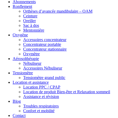
Abonnements
Ronflement
Orthèses d’avancée mandibulaire – OAM
Ceinture
Oreiller
Sac à dos
Mentonnière
Oxygène
Accessoires concentrateur
Concentrateur portable
Concentrateur stationnaire
Oxymètre
Aérosolthérapie
Nébuliseur
Accessoires Nébuliseur
Tensiomètre
Tensiomètre grand public
Location et assistance
Location PPC / CPAP
Location de produit Bien-être et Relaxation sommeil
Assistance et révision
Blog
Troubles respiratoires
Confort et mobilité
Contact