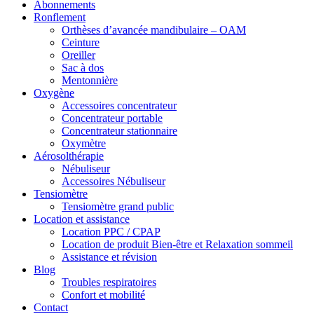
Abonnements
Ronflement
Orthèses d’avancée mandibulaire – OAM
Ceinture
Oreiller
Sac à dos
Mentonnière
Oxygène
Accessoires concentrateur
Concentrateur portable
Concentrateur stationnaire
Oxymètre
Aérosolthérapie
Nébuliseur
Accessoires Nébuliseur
Tensiomètre
Tensiomètre grand public
Location et assistance
Location PPC / CPAP
Location de produit Bien-être et Relaxation sommeil
Assistance et révision
Blog
Troubles respiratoires
Confort et mobilité
Contact