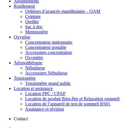
Abonnements
Ronflement
Orthèses d’avancée mandibulaire – OAM
Ceinture
Oreiller
Sac à dos
Mentonnière
Oxygène
Concentrateur stationnaire
Concentrateur portable
Accessoires concentrateur
Oxymètre
Aérosolthérapie
Nébuliseur
Accessoires Nébuliseur
Tensiomètre
Tensiomètre grand public
Location et assistance
Location PPC / CPAP
Location de produit Bien-être et Relaxation sommeil
Location de l’appareil de test de sommeil RS01
Assistance et révision
Contact