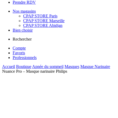
Prendre RDV
Nos magasins
CPAP STORE Paris
CPAP STORE Marseille
CPAP STORE Abidjan
Bien choisir
Rechercher
Compte
Favoris
Professionnels
Accueil
Boutique
Apnée du sommeil
Masques
Masque Narinaire
Nuance Pro – Masque narinaire Philips