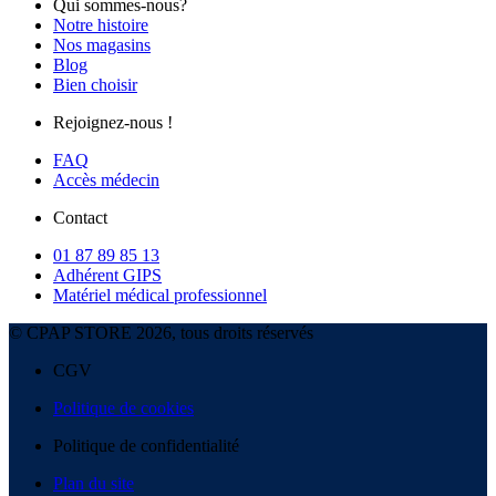
Qui sommes-nous?
Notre histoire
Nos magasins
Blog
Bien choisir
Rejoignez-nous !
FAQ
Accès médecin
Contact
01 87 89 85 13
Adhérent GIPS
Matériel médical professionnel
© CPAP STORE 2026, tous droits réservés
CGV
Politique de cookies
Politique de confidentialité
Plan du site