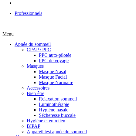
Professionnels
Menu
Apnée du sommeil
CPAP / PPC
PPC auto-pilotée
PPC de voyage
Masques
Masque Nasal
Masque Facial
Masque Narinaire
Accessoires
Bien-être
Relaxation sommeil
Luminothérapie
Hygiène nasale
Sécheresse buccale
Hygiène et entretien
BIPAP
Appareil test apnée du sommeil