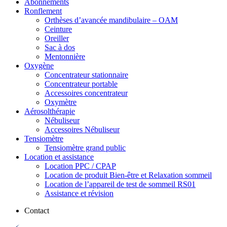
Abonnements
Ronflement
Orthèses d’avancée mandibulaire – OAM
Ceinture
Oreiller
Sac à dos
Mentonnière
Oxygène
Concentrateur stationnaire
Concentrateur portable
Accessoires concentrateur
Oxymètre
Aérosolthérapie
Nébuliseur
Accessoires Nébuliseur
Tensiomètre
Tensiomètre grand public
Location et assistance
Location PPC / CPAP
Location de produit Bien-être et Relaxation sommeil
Location de l’appareil de test de sommeil RS01
Assistance et révision
Contact