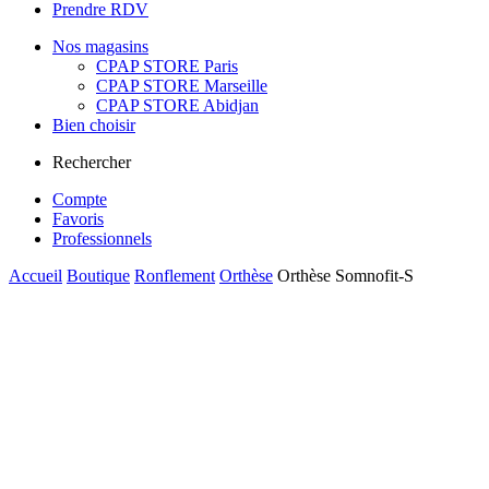
Prendre RDV
Nos magasins
CPAP STORE Paris
CPAP STORE Marseille
CPAP STORE Abidjan
Bien choisir
Rechercher
Compte
Favoris
Professionnels
Accueil
Boutique
Ronflement
Orthèse
Orthèse Somnofit-S