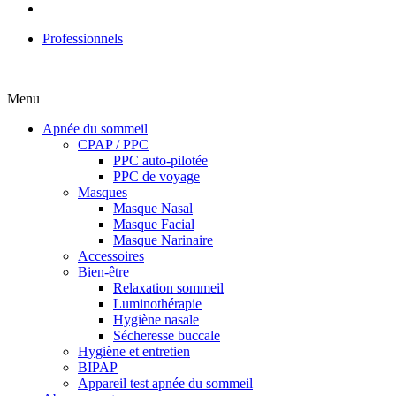
Professionnels
Menu
Apnée du sommeil
CPAP / PPC
PPC auto-pilotée
PPC de voyage
Masques
Masque Nasal
Masque Facial
Masque Narinaire
Accessoires
Bien-être
Relaxation sommeil
Luminothérapie
Hygiène nasale
Sécheresse buccale
Hygiène et entretien
BIPAP
Appareil test apnée du sommeil