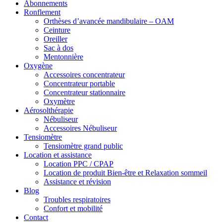
Abonnements
Ronflement
Orthèses d’avancée mandibulaire – OAM
Ceinture
Oreiller
Sac à dos
Mentonnière
Oxygène
Accessoires concentrateur
Concentrateur portable
Concentrateur stationnaire
Oxymètre
Aérosolthérapie
Nébuliseur
Accessoires Nébuliseur
Tensiomètre
Tensiomètre grand public
Location et assistance
Location PPC / CPAP
Location de produit Bien-être et Relaxation sommeil
Assistance et révision
Blog
Troubles respiratoires
Confort et mobilité
Contact