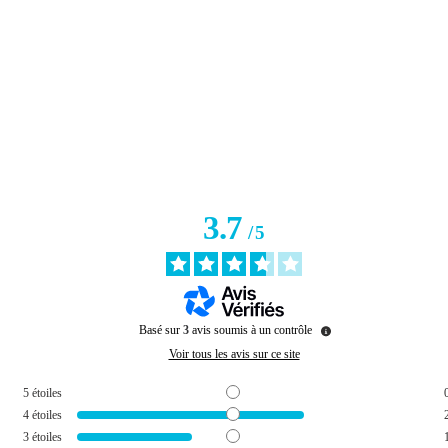
3.7
/
5
Basé sur
3
avis soumis à un contrôle
Voir tous les avis sur ce site
5
étoiles
4
étoiles
3
étoiles