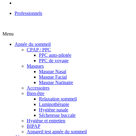
Professionnels
Menu
Apnée du sommeil
CPAP / PPC
PPC auto-pilotée
PPC de voyage
Masques
Masque Nasal
Masque Facial
Masque Narinaire
Accessoires
Bien-être
Relaxation sommeil
Luminothérapie
Hygiène nasale
Sécheresse buccale
Hygiène et entretien
BIPAP
Appareil test apnée du sommeil