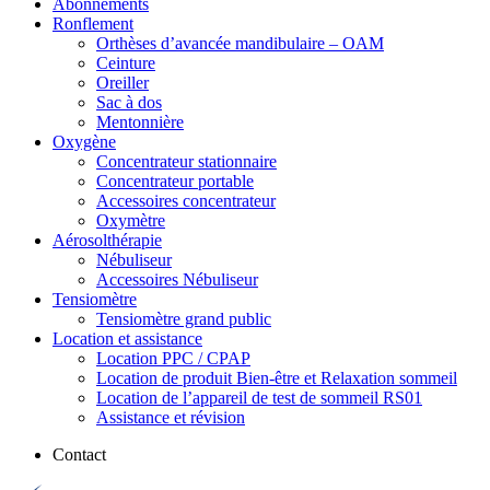
Abonnements
Ronflement
Orthèses d’avancée mandibulaire – OAM
Ceinture
Oreiller
Sac à dos
Mentonnière
Oxygène
Concentrateur stationnaire
Concentrateur portable
Accessoires concentrateur
Oxymètre
Aérosolthérapie
Nébuliseur
Accessoires Nébuliseur
Tensiomètre
Tensiomètre grand public
Location et assistance
Location PPC / CPAP
Location de produit Bien-être et Relaxation sommeil
Location de l’appareil de test de sommeil RS01
Assistance et révision
Contact