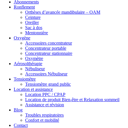
Abonnements
Ronflement
Orthèses d’avancée mandibulaire – OAM
Ceinture
Oreiller
Sac à dos
Mentonnière
Oxygène
Accessoires concentrateur
Concentrateur portable
Concentrateur stationnaire
Oxymètre
Aérosolthérapie
Nébuliseur
Accessoires Nébuliseur
Tensiomètre
Tensiomètre grand public
Location et assistance
Location PPC / CPAP
Location de produit Bien-être et Relaxation sommeil
Assistance et révision
Blog
Troubles respiratoires
Confort et mobilité
Contact