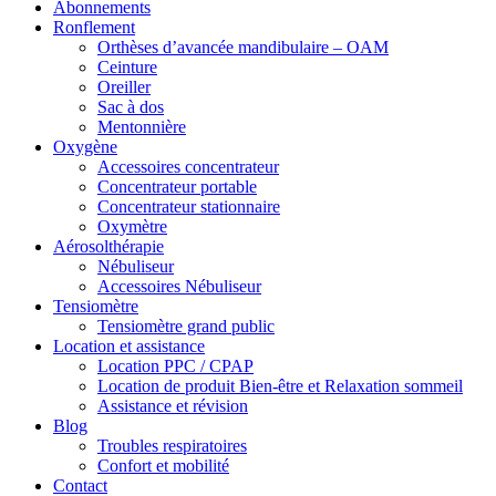
Abonnements
Ronflement
Orthèses d’avancée mandibulaire – OAM
Ceinture
Oreiller
Sac à dos
Mentonnière
Oxygène
Accessoires concentrateur
Concentrateur portable
Concentrateur stationnaire
Oxymètre
Aérosolthérapie
Nébuliseur
Accessoires Nébuliseur
Tensiomètre
Tensiomètre grand public
Location et assistance
Location PPC / CPAP
Location de produit Bien-être et Relaxation sommeil
Assistance et révision
Blog
Troubles respiratoires
Confort et mobilité
Contact