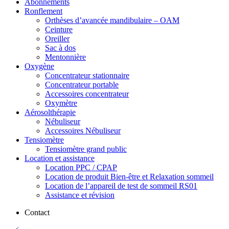
Abonnements
Ronflement
Orthèses d’avancée mandibulaire – OAM
Ceinture
Oreiller
Sac à dos
Mentonnière
Oxygène
Concentrateur stationnaire
Concentrateur portable
Accessoires concentrateur
Oxymètre
Aérosolthérapie
Nébuliseur
Accessoires Nébuliseur
Tensiomètre
Tensiomètre grand public
Location et assistance
Location PPC / CPAP
Location de produit Bien-être et Relaxation sommeil
Location de l’appareil de test de sommeil RS01
Assistance et révision
Contact