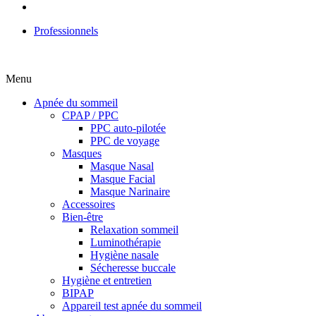
Professionnels
Menu
Apnée du sommeil
CPAP / PPC
PPC auto-pilotée
PPC de voyage
Masques
Masque Nasal
Masque Facial
Masque Narinaire
Accessoires
Bien-être
Relaxation sommeil
Luminothérapie
Hygiène nasale
Sécheresse buccale
Hygiène et entretien
BIPAP
Appareil test apnée du sommeil